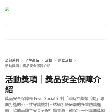
跳至主要內容
搜尋文章…
全部系列
了解產品
活動
建立活動
活動獎項｜獎品安全保障介紹
活動獎項｜獎品安全保障介
紹
獎品安全保障是 FeverSocial 針對「即時抽獎類活動」專
屬打造的公平性守護機制。透過系統底層的多重防護邏
輯，協助品牌主妥善分配行銷資源，確保每一份專屬獎勵