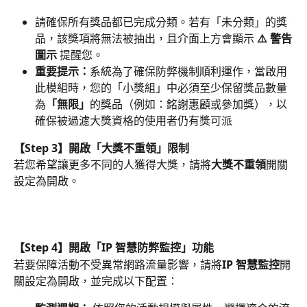
請確保所有獎品都已完成分類。若有「未分類」的獎
品，該獎項將無法被抽出，且介面上方會顯示 
⚠️ 警告
圖示
 提醒您。
重要提示：
系統為了確保防弊機制順利運作，當啟用
此模組時，您的「小獎組」中必須至少保留獎品數量
為
「無限」
的獎品（例如：銘謝惠顧或參加獎），以
確保被過濾大獎資格的使用者仍有獎可派
【Step 3】開啟「大獎不重領」限制
若您希望讓更多不同的人獲得大獎，請將
大獎不重領
開關
設定為開啟。
【Step 4】開啟「IP 智慧防弊監控」功能
若要保障活動不受異常網路流量影響，請將
IP 智慧監控
開
關設定為開啟，並完成以下配置：