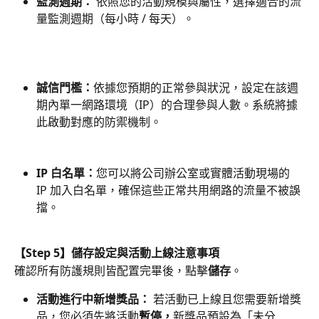
監測週期：
 依照您的活動規模與屬性，選擇適合的流
量監測週期（每小時 / 每天）。
誠信門檻：
依據您預期的正常參與狀況，設定在該週
期內單一網路環境（IP）的合理參與人數。系統將據
此啟動對應的防禦機制。
IP 白名單：
您可以將公司辦公室或實體活動現場的 
IP 加入白名單，確保這些正常共用網路的流量不被誤
擋。 
【Step 5】儲存設定與活動上線注意事項
確認所有防護規則皆配置完畢後，點擊
儲存
。
活動進行中新增獎品：
 若活動已上線且您需要新增獎
品，您必須先將活動
暫停，
新獎品預設為「未分