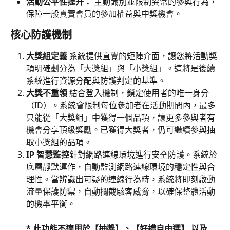
活動公平性提升：
 主動識別並限制異常的參與行為，
保障一般真實會員的參加權益與中獎機會。
核心防護機制
大獎組定義
 系統提供直覺的矩陣介面，讓您將活動獎
項明確劃分為「大獎組」與「小獎組」。這將是後續
系統進行資源分配與防護判定的基準。
大獎不重領
 結合登入機制，鎖定使用者的唯一身分
（ID）。系統會限制每位參加者在活動期間內，最多
只能從「大獎組」中獲得一個品項，讓更多參與者有
機會分享頂級獎勵。已獲得大獎者，仍可繼續參與抽
取小獎組的品項。
IP 智慧監控
針對網路連線環境進行安全防護。系統於
底層靜默運作，自動監測網路連線環境的穩定性與合
理性。當辨識出可疑的連線行為時，系統將即刻啟動
流量保護防禦，自動攔截駭客威脅，以確保整體活動
的機率平衡。
* 此功能不適用於【抽獎】、【好禮自由選】 以及